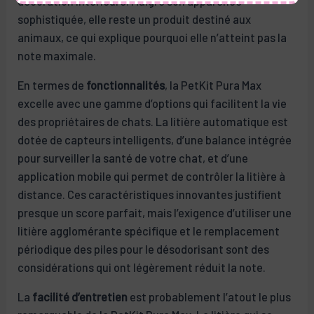
décoration intérieure. Malgré son apparence
sophistiquée, elle reste un produit destiné aux
animaux, ce qui explique pourquoi elle n’atteint pas la
note maximale.
En termes de
fonctionnalités
, la PetKit Pura Max
excelle avec une gamme d’options qui facilitent la vie
des propriétaires de chats. La litière automatique est
dotée de capteurs intelligents, d’une balance intégrée
pour surveiller la santé de votre chat, et d’une
application mobile qui permet de contrôler la litière à
distance. Ces caractéristiques innovantes justifient
presque un score parfait, mais l’exigence d’utiliser une
litière agglomérante spécifique et le remplacement
périodique des piles pour le désodorisant sont des
considérations qui ont légèrement réduit la note.
La
facilité d’entretien
est probablement l’atout le plus