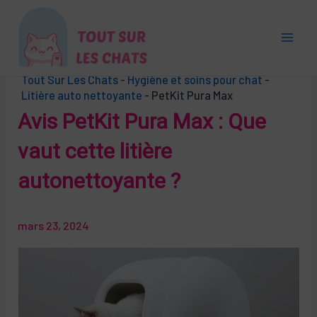
Aller
au
contenu
Main
Tout Sur Les Chats
-
Hygiène et soins pour chat
-
Men
Litière auto nettoyante
-
PetKit Pura Max
Avis PetKit Pura Max : Que
vaut cette litière
autonettoyante ?
mars 23, 2024