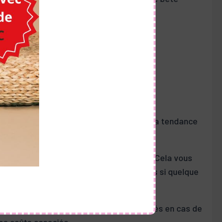
et découvrez nos guides d’achat.
t essentiel pour sa sécurité, surtout s’il a tendance
n à distance lorsque vous êtes absent. Cela vous
permet de prendre les mesures nécessaires si quelque
munir contre les frais vétérinaires élevés en cas de
des coûts associés.