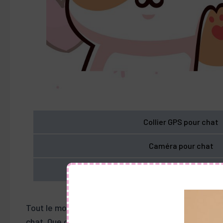
Collier GPS pour chat
Caméra pour chat
Meilleures assurances pour
Tout le monde tient à ses petits chats et nous voul
chat. Que ce soit un collier GPS pour toujours avoi