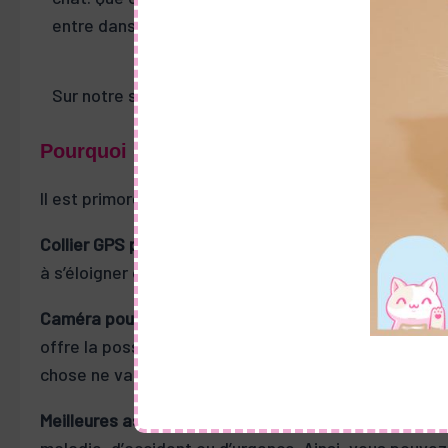
entre dans votre demeure.
Sur notre site, vous trouverez les équipements pour
Pourquoi choisir les meilleurs produits pou
Il est primordial de choisir les meilleurs produits pou
Collier GPS pour chat
: En équipant votre chat d’un co
à s’éloigner ou à se perdre. Vous pouvez ainsi réagi
Caméra pour chat
: Une caméra spécialement conçue 
offre la possibilité de vérifier son bien-être, sa s
chose ne va pas.
Meilleures assurances pour chat
: Opter pour une ass
maladie, d’accident ou d’urgence. Ainsi, vous pouvez 