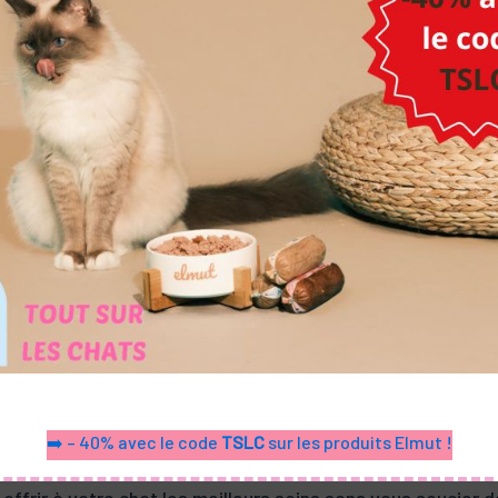
 garantir la sécurité de votre chat. Alors n’hésitez plus 
r garantir la sécurité de votre chat ?
r garantir la sécurité de votre chat. Voici pourquoi :
llier GPS, vous pouvez le localiser en temps réel, ce qui es
r rapidement en cas de besoin.
pour les chats vous permet de surveiller votre compagno
écurité et son comportement, ce qui vous rassure et vous 
➡️ – 40% avec le code
TSLC
sur les produits Elmut !
urance de qualité pour votre chat vous permet de vous pré
offrir à votre chat les meilleurs soins sans vous soucier 