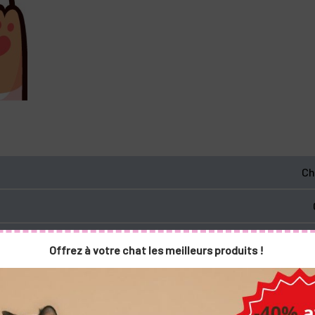
Ch
 chat
Par
Offrez à votre chat les meilleurs produits !
ons le meilleur pour eux. La sécurité est un sujet très i
r un œil sur ses déplacements, ou bien une
chatière
électron