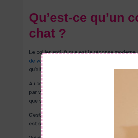
Qu’est-ce qu’un co
chat ?
Le collier anti-fugue est la réponse moderne
de votre chat
dans un espace délimité. Ce dis
qu’elles soient électriques ou sonores, pour ra
Au cœur de ce système se trouve un émetteur q
par votre chat, est à l’écoute de ce signal. L
que vous avez définie, le collier capte une var
C’est à ce moment qu’il déclenche une impulsio
est suffisamment surprenante pour encourage
Voici les avantages et inconvénients des colli