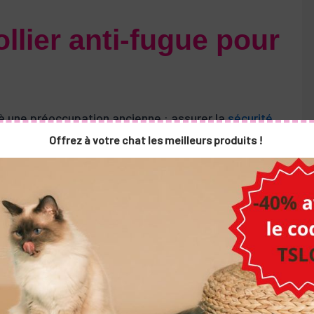
llier anti-fugue pour
 à une préoccupation ancienne : assurer la
sécurité
positif ingénieux fonctionne grâce à des impulsions,
Offrez à votre chat les meilleurs produits !
ppeler à votre chat les limites de son territoire.
ui diffuse un signal radio constant. Le collier, porté
orsque votre chat s’aventure trop près de la frontière
iation du signal.
n. Bien que cette sensation soit inoffensive, elle
r votre chat à rebrousser chemin.
ers anti-fugue pour chat :