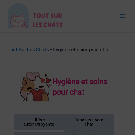
Aller
au
contenu
Main
Men
Tout Sur Les Chats
-
Hygiène et soins pour chat
Hygiène et soins
pour chat
Litière
Tondeuse pour
autonettoyante
chat