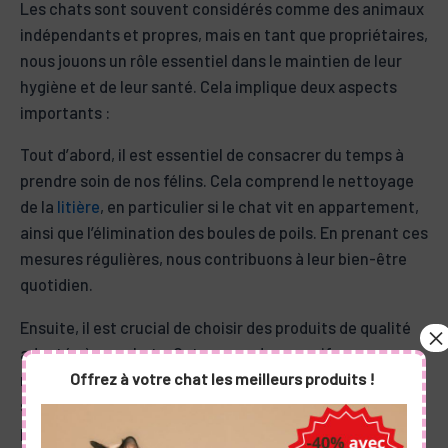
Les chats sont souvent considérés comme des animaux
indépendants et propres, mais en tant que propriétaires,
nous jouons un rôle essentiel dans le maintien de leur
hygiène et de leur santé. Cela implique deux aspects
importants :
Tout d’abord, il est essentiel de consacrer du temps à
prendre soin de nos félins. Cela comprend le nettoyage
de la
litière
, en particulier si le chat vit en appartement,
ainsi que l’élimination des boules de poils. En prenant ces
mesures régulières, nous contribuons à leur bien-être
quotidien.
Ensuite, il est crucial de choisir des produits de qualité
adaptés à nos chats. Optez pour des vermifuges
Offrez à votre chat les meilleurs produits !
naturels et sûrs, des coupe-griffes de qualité et des
shampoings doux qui n’irritent pas leur peau sensible. En
privilégiant ces produits, nous veillons à leur confort et à