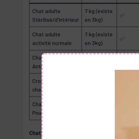
Chat adulte
7 kg (existe
✅
Stérilisé/d’intérieur
en 3kg)
Chat adulte
7 kg (existe
✅
activité normale
en 3kg)
Chat délicat –
7 kg (existe
✅
Anti-boules
en 3kg)
Croquettes pour
7 kg (existe
✅
chatons
en 3kg)
Chat stérilisé –
10 kg
❌
Poulet/riz
Chat adulte Stérilisé/d’intérieur
: Idéales pou