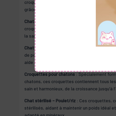
croquettes aident à prévenir l’obésité, un pro
grâce à une formule faible en matières grasses
Chat adulte activité normale
: Conçues pour l
croquettes équilibrées assurent un apport nut
la santé globale du chat.
Chat délicat – Anti-boules
: Cette formule est
de poils ou ayant un système digestif sensible.
aide à réduire la formation de boules de poils.
Croquettes pour chatons
: Spécialement form
chatons, ces croquettes contiennent tous le
sain et harmonieux, de la croissance jusqu’à l
Chat stérilisé – Poulet/riz
: Ces croquettes, c
stérilisés, aidant à maintenir un poids idéal e
adapté en minéraux.