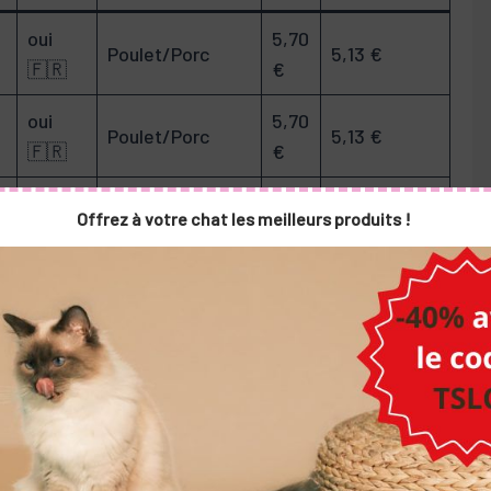
oui
5,70
Poulet/Porc
5,13 €
5/5
🇫🇷
€
oui
5,70
Poulet/Porc
5,13 €
4,7
🇫🇷
€
oui
6,41
Saumon/tapioca
5,77 €
4,8
Offrez à votre chat les meilleurs produits !
🇫🇷
€
oui
5,70
Poulet/porc
5,13 €
4,9
🇫🇷
€
oui
4,69
Poulet/riz
4,22 €
4,5
🇫🇷
€
r les chats ayant un mode de vie sédentaire, ces