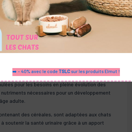
blème courant chez les chats stérilisés ou d’intérieur,
 et riche en fibres.
es chats avec un niveau d’activité moyen, ces
ritionnel complet, soutenant l’énergie quotidienne et
 un véritable atout pour les chats sujets aux boules
 Riche en fibres, elle favorise le transit intestinal et
➡️ – 40% avec le code
TSLC
sur les produits Elmut !
ulées pour les besoins en pleine évolution des
s nutriments nécessaires pour un développement
’âge adulte.
ontenant des céréales, sont adaptées aux chats
t à soutenir la santé urinaire grâce à un apport