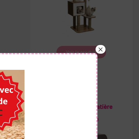
/5
Voir le produit
/5
/5
Notre Top 1 Chatière
/5
Électronique