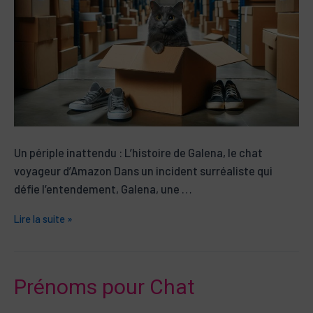
Un périple inattendu : L’histoire de Galena, le chat
voyageur d’Amazon Dans un incident surréaliste qui
défie l’entendement, Galena, une …
Un
Lire la suite »
périple
inattendu
:
Prénoms pour Chat
L’histoire
de