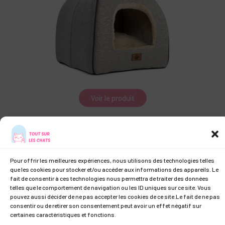
Voir le produit
Pour offrir les meilleures expériences, nous utilisons des technologies telles
que les cookies pour stocker et/ou accéder aux informations des appareils. Le
À propos de nous I
Mentions Légales
fait de consentir à ces technologies nous permettra de traiter des données
telles que le comportement de navigation ou les ID uniques sur ce site. Vous
pouvez aussi décider de ne pas accepter les cookies de ce site.Le fait de ne pas
consentir ou de retirer son consentement peut avoir un effet négatif sur
certaines caractéristiques et fonctions.