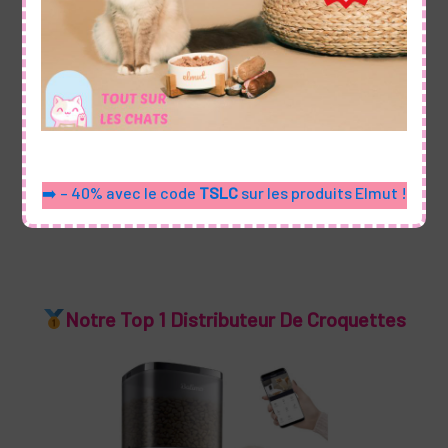
Voir le produit
➡️ – 40% avec le code
TSLC
sur les produits Elmut !
Notre Top 1 Distributeur De Croquettes