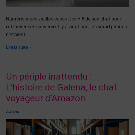
Numériser ses vieilles cassettes Hi8 de son chat pour
retrouver ses souvenirs Il y a vingt ans, les smartphones
n’étaient …
Numériser
Lire la suite »
ses
vieilles
cassettes
Un périple inattendu :
Hi8
L’histoire de Galena, le chat
de
son
voyageur d’Amazon
chat
pour
Autres
retrouver
ses
souvenirs