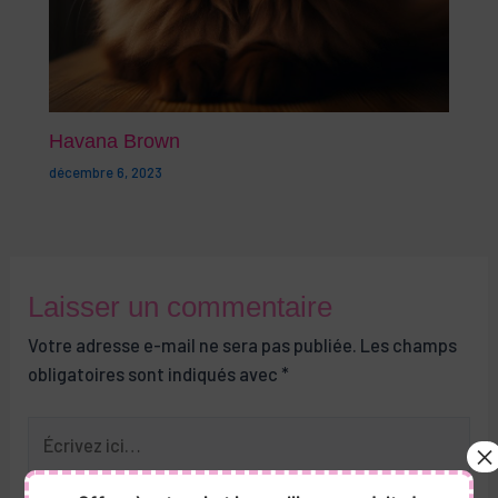
Havana Brown
décembre 6, 2023
Laisser un commentaire
Votre adresse e-mail ne sera pas publiée.
Les champs
obligatoires sont indiqués avec
*
Écrivez
ici…