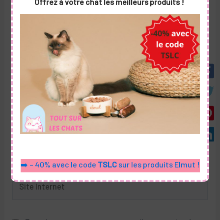
Offrez à votre chat les meilleurs produits !
Nom*
E-
mail*
➡️ – 40% avec le code
TSLC
sur les produits Elmut !
Site
Internet