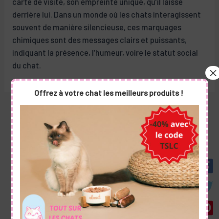
carte de visite, son empreinte unique, qu’il laisse
derrière lui. Dans un monde où les chats interagissent
souvent de manière silencieuse, ces marquages
chimiques sont des messages clairs et puissants,
indiquant la présence, l’humeur, voire le statut social
du chat.
Offrez à votre chat les meilleurs produits !
←
Article
Article
Navigation
précédent
suivant
→
de
l’article
Publications similaires