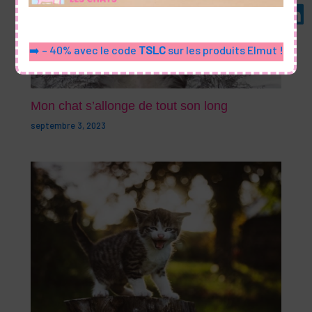
➡️ – 40% avec le code
TSLC
sur les produits Elmut !
Mon chat s’allonge de tout son long
septembre 3, 2023