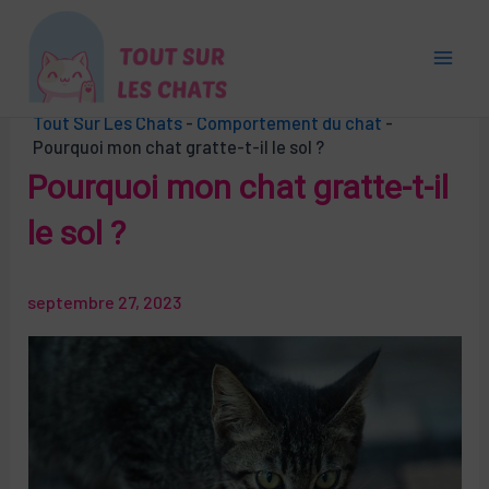
Aller
au
contenu
Main
Tout Sur Les Chats
-
Comportement du chat
-
Men
Pourquoi mon chat gratte-t-il le sol ?
Pourquoi mon chat gratte-t-il
le sol ?
septembre 27, 2023